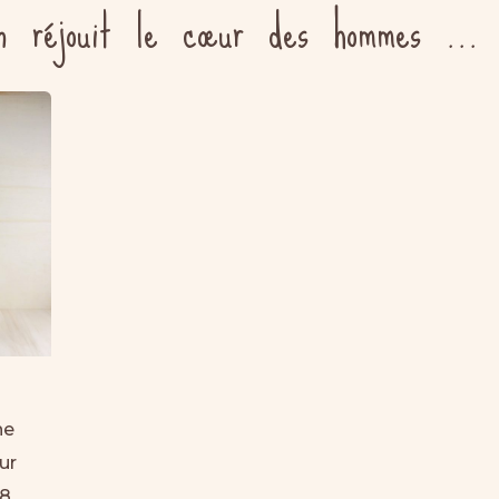
n réjouit le cœur des hommes ...
ne
ur
18