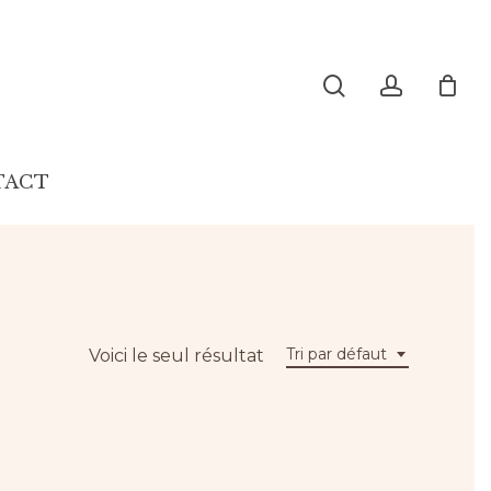
search
account
TACT
Tri par défaut
Voici le seul résultat