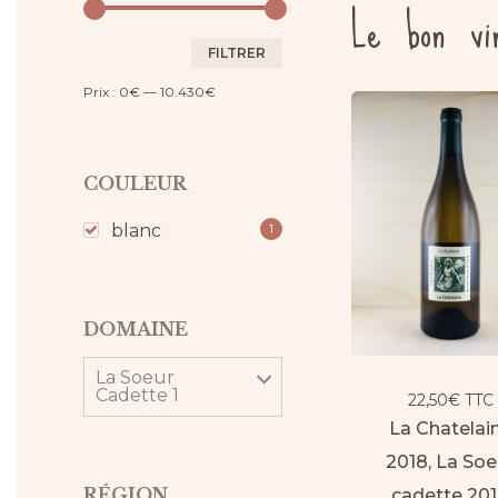
Le bon vi
Prix
Prix
FILTRER
min
max
Prix :
0€
—
10.430€
COULEUR
blanc
1
DOMAINE
La Soeur
Cadette 1
22,50
€
TTC
La Chatelai
2018, La Soe
RÉGION
cadette 20