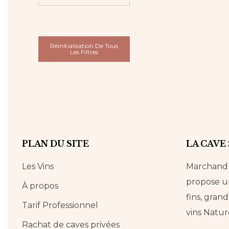
Réinitialisation De Tous
Les Filtres
PLAN DU SITE
LA CAVE
Les Vins
Marchand d
propose un
À propos
fins, grand
Tarif Professionnel
vins Natur
Rachat de caves privées