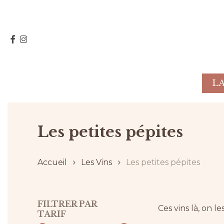
Skip
to
main
FACEBOOK
INSTAGRAM
content
L
Hit enter to search or ESC to close
Les petites pépites
Accueil
Les Vins
Les petites pépites
FILTRER PAR
Ces vins là, on les
TARIF