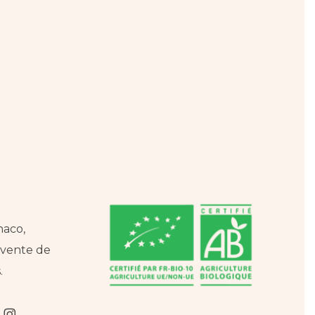
naco,
a vente de
.
m