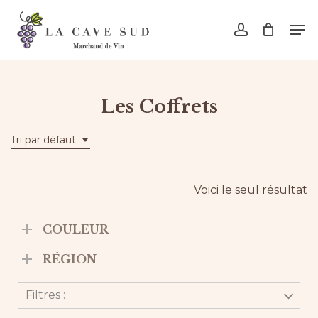
Skip
Men
to
account
main
content
Les Coffrets
Tri par défaut
Voici le seul résultat
COULEUR
RÉGION
Filtres :