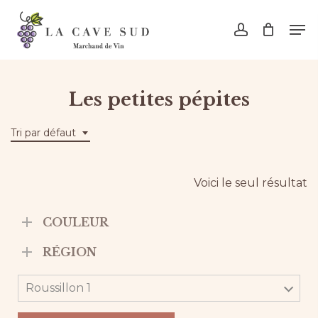
Skip
Men
to
account
main
content
Les petites pépites
Tri par défaut
Voici le seul résultat
COULEUR
RÉGION
Roussillon 1