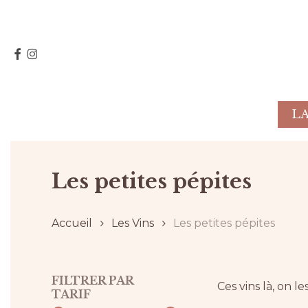
Skip
to
main
FACEBOOK
INSTAGRAM
content
L
Hit enter to search or ESC to close
Les petites pépites
Accueil
Les Vins
Les petites pépites
FILTRER PAR
Ces vins là, on les
TARIF