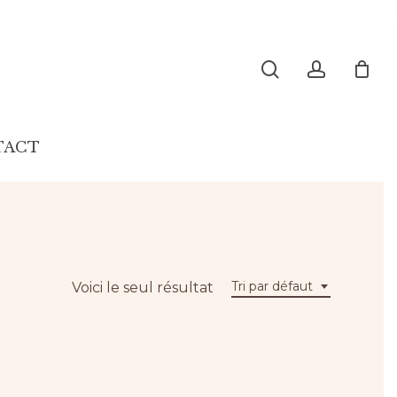
search
account
TACT
Tri par défaut
Voici le seul résultat