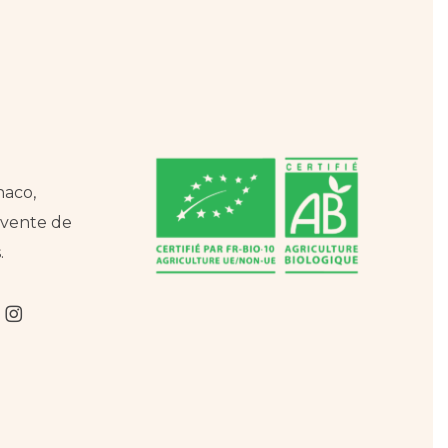
naco,
a vente de
.
m