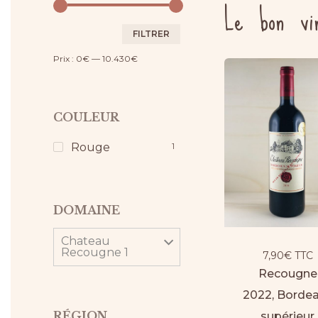
Le bon vi
Prix
Prix
FILTRER
min
max
Prix :
0€
—
10.430€
COULEUR
Rouge
1
DOMAINE
Chateau
Recougne 1
7,90
€
TTC
Recougne
2022, Borde
RÉGION
supérieur