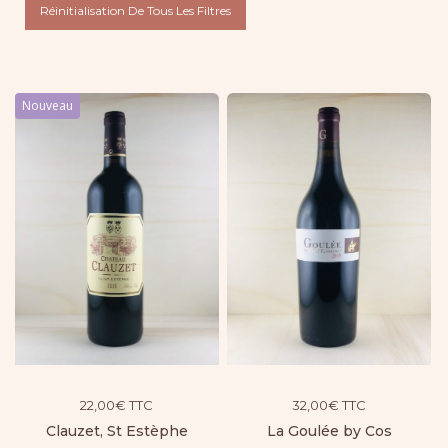
Réinitialisation De Tous Les Filtres
Nouveau
22,00
€
TTC
32,00
€
TTC
Clauzet, St Estèphe
La Goulée by Cos