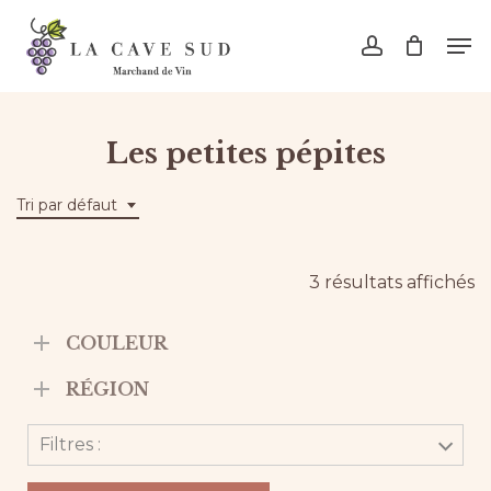
Skip
Men
to
account
main
content
Les petites pépites
Tri par défaut
3 résultats affichés
COULEUR
RÉGION
Filtres :