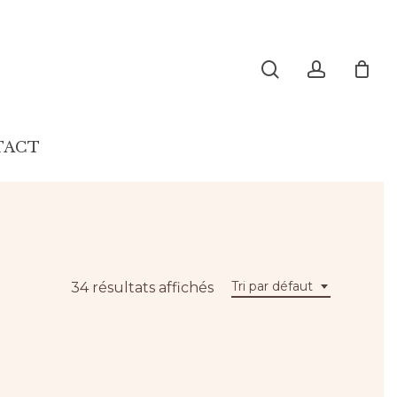
search
account
TACT
Tri par défaut
34 résultats affichés