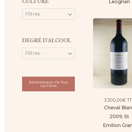
CULTURE
Leognan
Filtres :
DEGRÉ D’ALCOOL
Filtres :
Réinitialisation De Tous
Les Filtres
3.300,00
€
TT
Cheval Bla
2009, St
Emilion Gra