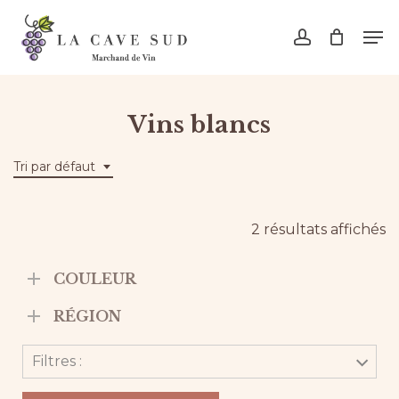
Skip
Men
to
account
main
content
Vins blancs
Tri par défaut
2 résultats affichés
COULEUR
RÉGION
Filtres :