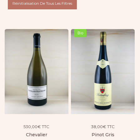
Réinitialisation De Tous Les Filtres
Bio
530,00
€
TTC
38,00
€
TTC
Chevalier
Pinot Gris