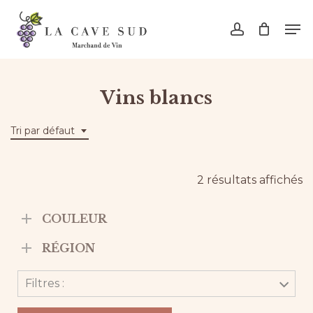
Skip
Men
to
account
main
content
Vins blancs
Tri par défaut
2 résultats affichés
COULEUR
RÉGION
Filtres :