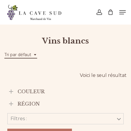
Skip
Men
to
account
main
content
Vins blancs
Tri par défaut
Voici le seul résultat
COULEUR
RÉGION
Filtres :