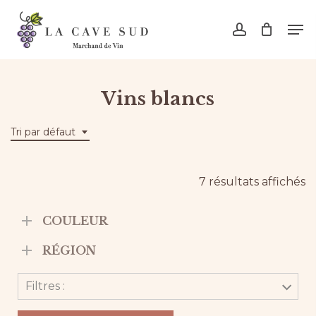
Skip
Men
to
account
main
content
Vins blancs
Tri par défaut
7 résultats affichés
COULEUR
RÉGION
Filtres :