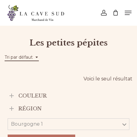
Skip
Men
to
account
main
content
Les petites pépites
Tri par défaut
Voici le seul résultat
COULEUR
RÉGION
Bourgogne 1