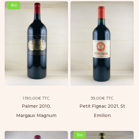
Bio
1.190,00
€
TTC
59,00
€
TTC
Palmer 2010,
Petit Figeac 2021, St
Margaux Magnum
Emilion
Bio