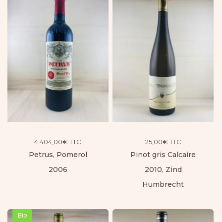
4.404,00
€
TTC
25,00
€
TTC
Petrus, Pomerol
Pinot gris Calcaire
2006
2010, Zind
Humbrecht
Bio