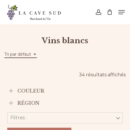
Skip
Men
to
account
main
content
Vins blancs
Tri par défaut
34 résultats affichés
COULEUR
RÉGION
Filtres :