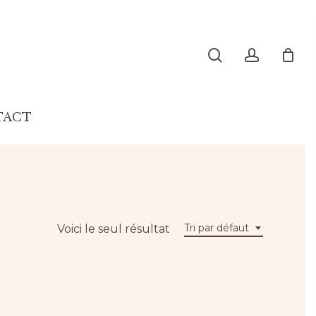
search
account
TACT
Tri par défaut
Voici le seul résultat