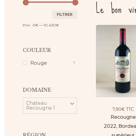
Le bon vi
Prix
Prix
FILTRER
min
max
Prix :
0€
—
10.430€
COULEUR
Rouge
1
DOMAINE
Chateau
Recougne 1
7,90
€
TTC
Recougne
2022, Borde
RÉGION
supérieur