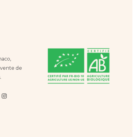
naco,
a vente de
.
m