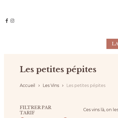
Skip
to
main
FACEBOOK
INSTAGRAM
content
L
Hit enter to search or ESC to close
Les petites pépites
Accueil
Les Vins
Les petites pépites
FILTRER PAR
Ces vins là, on les
TARIF