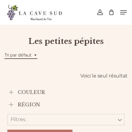
Skip
Men
to
account
main
content
Les petites pépites
Tri par défaut
Voici le seul résultat
COULEUR
RÉGION
Filtres :