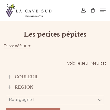
Skip
Men
to
account
main
content
Les petites pépites
Tri par défaut
Voici le seul résultat
COULEUR
RÉGION
Bourgogne 1