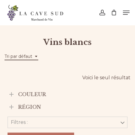
Skip
Men
to
account
main
content
Vins blancs
Tri par défaut
Voici le seul résultat
COULEUR
RÉGION
Filtres :