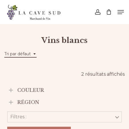
Skip
Men
to
account
main
content
Vins blancs
Tri par défaut
2 résultats affichés
COULEUR
RÉGION
Filtres :