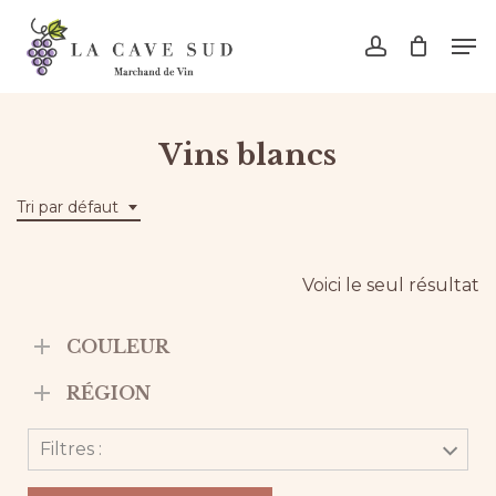
Skip
Men
to
account
main
content
Vins blancs
Tri par défaut
Voici le seul résultat
COULEUR
RÉGION
Filtres :