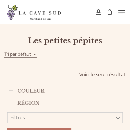
Skip
Men
to
account
main
content
Les petites pépites
Tri par défaut
Voici le seul résultat
COULEUR
RÉGION
Filtres :