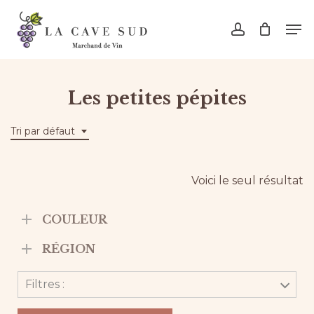
Skip
Men
to
account
main
content
Les petites pépites
Tri par défaut
Voici le seul résultat
COULEUR
RÉGION
Filtres :