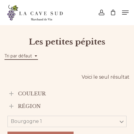
Skip
Men
to
account
main
content
Les petites pépites
Tri par défaut
Voici le seul résultat
COULEUR
RÉGION
Bourgogne 1