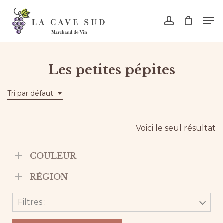
Skip
Men
to
account
main
content
Les petites pépites
Tri par défaut
Voici le seul résultat
COULEUR
RÉGION
Filtres :